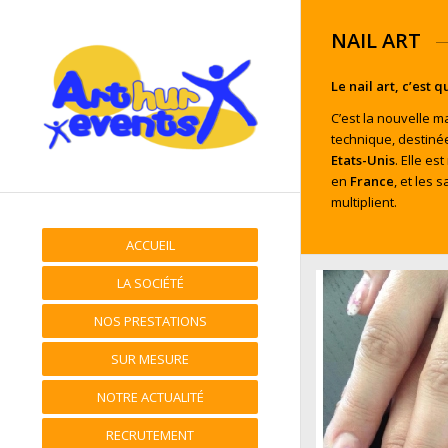
NAIL ART
Le
nail
art, c’est q
C’est la nouvelle m
technique, destinée
Etats-Unis
. Elle e
en
France
, et les 
multiplient.
ACCUEIL
LA SOCIÉTÉ
NOS PRESTATIONS
SUR MESURE
NOTRE ACTUALITÉ
RECRUTEMENT