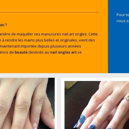
Pour to
nous s
uoi ?
anière de maquiller ses manucures nail art ongles. Cette
 à rendre les mains plus belles et originales, vient des
st maintenant importée depuis plusieurs années
salons de
beauté
destinés au
nail
ongles art
se