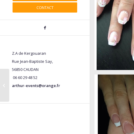
CONTACT
Z.A de Kergouaran
Rue Jean-Baptiste Say,
56850 CAUDAN
06 60 29 48 52
ANIMATIONS FLORALES
arthur-events@orange.fr